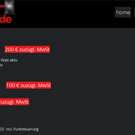
home
200 € zuzügl. MwSt
 Watt aktiv
iv
100 € zuzügl. MwSt
zuzügl. MwSt
ED incl. Funksteuerung