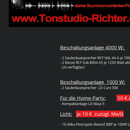
Beschallungsanlage 4000 W:
- 2 Säulenlautsprecher RCF NXL 44-A je 700
- 2 Bässe RCF Sub 8004 AS je 1250 Watt akt
(2x verfügbar)
Beschallungsanlage 1
000 W
:
- 2 Säulenlautsprecher LD Curv 500
Für die Home-Party:
50 € 
- Kompaktanlage LD Maui 5
Licht:
je 10 € zuzügl. MwSt
- 16 Akku-Floorspots BeamZ BBP je 100W L